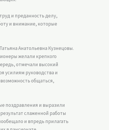
труд и преданность делу,
боту и внимание, которые
Татьяна Анатольевна Кузнецовы.
нсионеры желали крепкого
чередь, отмечали высокий
ря усилиям руководства и
 возможность общаться,
лые поздравления и выразили
о результат слаженной работы
пообещало и впредь прилагать
х в пансионате.