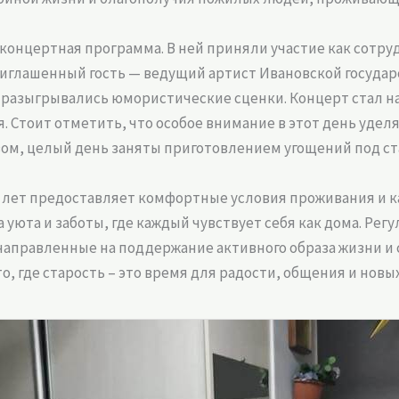
концертная программа. В ней приняли участие как сотру
риглашенный гость — ведущий артист Ивановской госуд
и, разыгрывались юмористические сценки. Концерт стал 
Стоит отметить, что особое внимание в этот день удел
ом, целый день заняты приготовлением угощений под ст
11 лет предоставляет комфортные условия проживания и 
 уюта и заботы, где каждый чувствует себя как дома. Рег
аправленные на поддержание активного образа жизни и
то, где старость – это время для радости, общения и новы