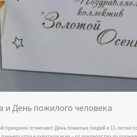
а и День пожилого человека
ой праздник: отмечают День пожилых людей и 11-летие со
 раннего утра и охватили всех – от руководства до прожи