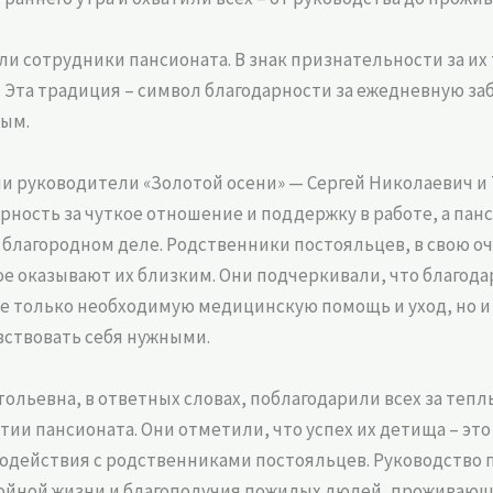
 сотрудники пансионата. В знак признательности за их 
 Эта традиция – символ благодарности за ежедневную за
ным.
 руководители «Золотой осени» — Сергей Николаевич и 
ность за чуткое отношение и поддержку в работе, а па
 благородном деле. Родственники постояльцев, в свою о
ое оказывают их близким. Они подчеркивали, что благода
не только необходимую медицинскую помощь и уход, но и
ствовать себя нужными.
тольевна, в ответных словах, поблагодарили всех за теп
ии пансионата. Они отметили, что успех их детища – эт
модействия с родственниками постояльцев. Руководство 
тойной жизни и благополучия пожилых людей, проживающи