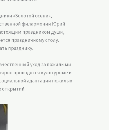
дники «Золотой осени»,
арственной филармонии Юрий
настоящим праздником души,
яется праздничному столу.
ать празднику.
качественный уход за пожилыми
улярно проводятся культурные и
 социальной адаптации пожилых
х открытий.